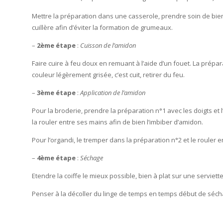
Mettre la préparation dans une casserole, prendre soin de bien
cuillère afin d’éviter la formation de grumeaux.
–
2ème étape
:
Cuisson de l’amidon
Faire cuire à feu doux en remuant à l’aide d’un fouet. La prépa
couleur légèrement grisée, c’est cuit, retirer du feu.
–
3ème étape
:
Application de l’amidon
Pour la broderie, prendre la préparation n°1 avec les doigts et l
la rouler entre ses mains afin de bien l’imbiber d’amidon.
Pour l’organdi, le tremper dans la préparation n°2 et le rouler 
–
4ème étape
:
Séchage
Etendre la coiffe le mieux possible, bien à plat sur une serviett
Penser à la décoller du linge de temps en temps début de séch