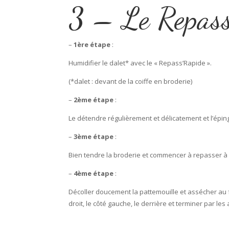
3 – Le Repas
–
1ère étape
:
Humidifier le dalet* avec le « Repass’Rapide ».
(*dalet : devant de la coiffe en broderie)
–
2ème étape
:
Le détendre régulièrement et délicatement et l’éping
–
3ème étape
:
Bien tendre la broderie et commencer à repasser à 
–
4ème étape
:
Décoller doucement la pattemouille et assécher au fe
droit, le côté gauche, le derrière et terminer par les